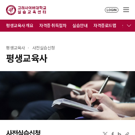
LOGIN
평생교육사 개요
자격증 취득절차
실습안내
자격증로드맵
실습연
평생교육사
사전실습신청
평생교육사
사전실습신청