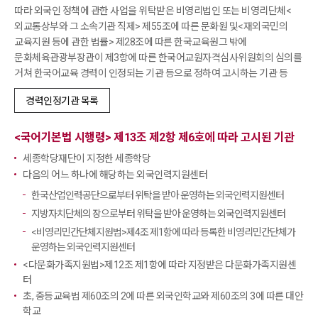
따라 외국인 정책에 관한 사업을 위탁받은 비영리법인
또는 비영리단체<
외교통상부와 그 소속기관 직제> 제55조에 따른 문화원 및<재외국민의
교육지원 등에 관한 법률> 제28조에 따른 한국교육원그 밖에
문화체육관광부장관이
제3항에 따른 한국어교원자격심사위원회의 심의를
거쳐 한국어교육 경력이 인정되는 기관 등으로 정하여 고시하는 기관 등
경력인정기관 목록
<국어기본법 시행령> 제13조 제2항 제6호에 따라 고시된 기관
세종학당재단이 지정한 세종학당
다음의 어느 하나에 해당하는 외국인력지원센터
한국산업인력공단으로부터 위탁을 받아 운영하는 외국인력지원센터
지방자치단체의 장으로부터 위탁을 받아 운영하는 외국인력지원센터
<비영리민간단체지원법>제4조 제1항에 따라 등록한 비영리민간단체가
운영하는 외국인력지원센터
<다문화가족지원법>제12조 제1항에 따라 지정받은 다문화가족지원센
터
초, 중등교육법 제60조의 2에 따른 외국인학교와 제60조의 3에 따른 대안
학교