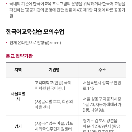
국내외 기관에 한국어교육 프로그램의 운영을 위탁하거나 한국어 교원을
파견하는 '공공기관의 운영에 관한 법률 제4조 제1항 각 호에 따른 공공기
관
한국어교육실습 모의수업
전체 온라인으로 진행됨(zoom)
본교 협약기관
지역
기관명
주소
고려대학교(안암) 국제
서울특별시 성북구 안암
어학원 한국어센터
로 145
서울특별
서울 성동구 자동차시장
시
(사)글로벌 호프, 희망의
1길 70, 자동차매매상가
마을 센터
D동, 나열 9호
경기도 김포시 양촌읍
(사)국경없는 마을, 김포
경기
학운리 2769번지 (황금
시외국인주민지원센터