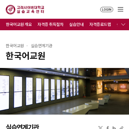
LOGIN
한국어교원 개요
자격증 취득절차
실습안내
자격증로드맵
실습연
한국어교원
실습연계기관
한국어교원
실습연계기관