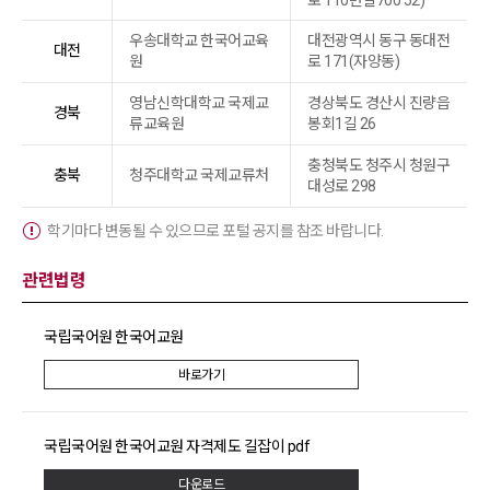
로 110번길700 52)
우송대학교 한국어교육
대전광역시 동구 동대전
대전
원
로 171(자양동)
영남신학대학교 국제교
경상북도 경산시 진량읍
경북
류교육원
봉회1길 26
충청북도 청주시 청원구
충북
청주대학교 국제교류처
대성로 298
학기마다 변동될 수 있으므로 포털 공지를 참조 바랍니다.
관련법령
국립국어원 한국어교원
바로가기
국립국어원 한국어교원 자격제도 길잡이 pdf
다운로드