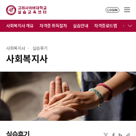
LOGIN
사회복지사 개요
자격증 취득절차
실습안내
자격증로드맵
실습연
사회복지사
실습후기
사회복지사
실습후기