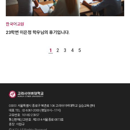
한국어교원
23학번 이은정 학우님의 후기입니다.
1
2
3
4
5
03051 서울특별시 종로구 북촌로 106 고려사이버대학교 실습교육센터
대표 TEL : 02-6361-2000 (평일 8시~17시)
고유번호 : 101-82-23957
통신판매신고번호 : 제2014-서울종로-0873호
총장 : 이원규