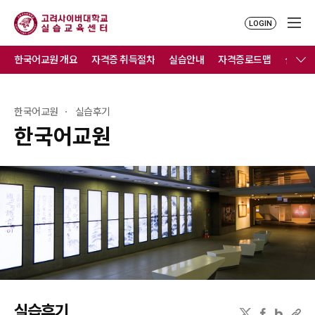
LOGIN
한국어교원 개요
자격증 취득절차
실습안내
자격증로드맵
실습연
한국어교원
실습후기
한국어교원
실습후기