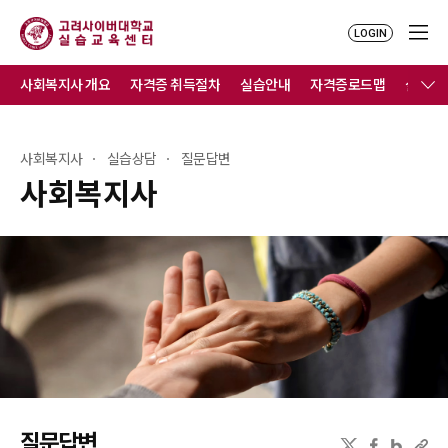
LOGIN
사회복지사 개요
자격증 취득절차
실습안내
자격증로드맵
실습연
사회복지사
실습상담
질문답변
사회복지사
질문답변